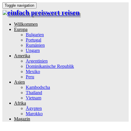
Toggle navigation
einfach preiswert reisen
Reiseinformationen und Reisetipps
Willkommen
Europa
Bulgarien
Portugal
Rumänien
Ungarn
Amerika
Argentinien
Dominikanische Republik
Mexiko
Peru
Asien
Kambodscha
Thailand
Vietnam
Afrika
Ägypten
Marokko
Magazin