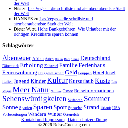
der Welt
Nils
zu
Las Vegas – die schrillste und atemberaubendste Stadt
der Welt
HANNES
zu
Las Vegas – die schrillste und
atemberaubendste Stadt der Welt
Dieter W.
zu
Hohe Bankgebühren: Wie Urlauber mit der
richtigen Kreditkarte sparen können
Schlagwörter
Abenteuer
Deutschland
Afrika
Asien
Berlin
Boot
China
Erholung
Ferienhaus
Familie
Fahrrad
Dänemark
Geld
Ferienwohnung
Hotel
Insel
Fluggesellschaft
Gruppen
Kultur
Küste
Jugend
Kinder
Kurzurlaub
Italien
Las
Meer
Natur
Reiseinformationen
Ostsee
Vegas
Nordsee
Sehenswürdigkeiten
Sommer
Skifahren
Sparen
Sonne
Sport
Strand
Sprache
Spanien
USA
Urlaub
Winter
Wandern
Vorbereitungen
Österreich
Kontakt und Impressum
|
Datenschutzerklärung
© 2026 Reise-Guenstig.com