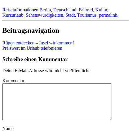
Reiseinformationen
Berlin
,
Deutschland
,
Fahrrad
,
Kultur
,
Kurzurlaub
,
Sehenswürdigkeiten
,
Stadt
,
Tourismus
.
permalink
.
Beitragsnavigation
Rügen entdecken – Insel wir kommen!
Preiswert im Urlaub telefonieren
Schreibe einen Kommentar
Deine E-Mail-Adresse wird nicht veröffentlicht.
Kommentar
Name