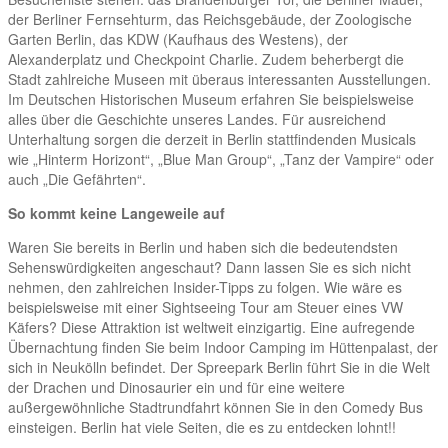
der Berliner Fernsehturm, das Reichsgebäude, der Zoologische
Garten Berlin, das KDW (Kaufhaus des Westens), der
Alexanderplatz und Checkpoint Charlie. Zudem beherbergt die
Stadt zahlreiche Museen mit überaus interessanten Ausstellungen.
Im Deutschen Historischen Museum erfahren Sie beispielsweise
alles über die Geschichte unseres Landes. Für ausreichend
Unterhaltung sorgen die derzeit in Berlin stattfindenden Musicals
wie „Hinterm Horizont“, „Blue Man Group“, „Tanz der Vampire“ oder
auch „Die Gefährten“.
So kommt keine Langeweile auf
Waren Sie bereits in Berlin und haben sich die bedeutendsten
Sehenswürdigkeiten angeschaut? Dann lassen Sie es sich nicht
nehmen, den zahlreichen Insider-Tipps zu folgen. Wie wäre es
beispielsweise mit einer Sightseeing Tour am Steuer eines VW
Käfers? Diese Attraktion ist weltweit einzigartig. Eine aufregende
Übernachtung finden Sie beim Indoor Camping im Hüttenpalast, der
sich in Neukölln befindet. Der Spreepark Berlin führt Sie in die Welt
der Drachen und Dinosaurier ein und für eine weitere
außergewöhnliche Stadtrundfahrt können Sie in den Comedy Bus
einsteigen. Berlin hat viele Seiten, die es zu entdecken lohnt!!