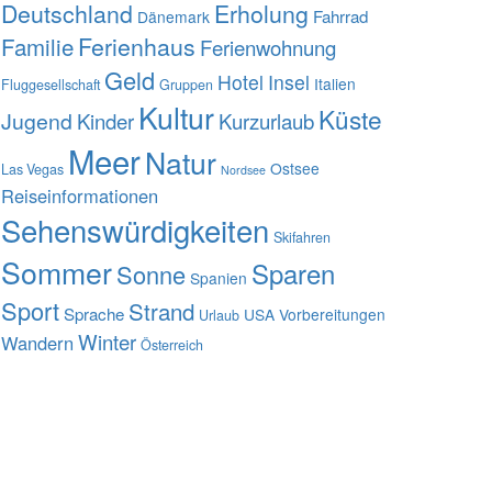
Deutschland
Erholung
Fahrrad
Dänemark
Familie
Ferienhaus
Ferienwohnung
Geld
Hotel
Insel
Italien
Fluggesellschaft
Gruppen
Kultur
Küste
Jugend
Kinder
Kurzurlaub
Meer
Natur
Ostsee
Las Vegas
Nordsee
Reiseinformationen
Sehenswürdigkeiten
Skifahren
Sommer
Sparen
Sonne
Spanien
Sport
Strand
Sprache
USA
Vorbereitungen
Urlaub
Winter
Wandern
Österreich