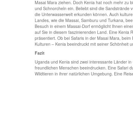
Masai Mara ziehen. Doch Kenia hat noch mehr zu bi
und Schnorcheln ein. Beliebt sind die Sandstrände
die Unterwasserwelt erkunden können. Auch kulturel
Landes, wie die Massai, Samburu und Turkana, beein
Besuch in einem Massai-Dorf ermöglicht Ihnen einen
auf Sie in diesem faszinierenden Land. Eine Kenia Re
präsentiert. Ob bei Safaris in der Masai Mara, be
Kulturen – Kenia beeindruckt mit seiner Schönheit u
Fazit
Uganda und Kenia sind zwei interessante Länder in Os
freundlichen Menschen beeindrucken. Eine Safari d
Wildtieren in ihrer natürlichen Umgebung. Eine Reise