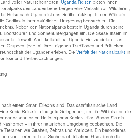
n Land voller Naturschönheiten.
Uganda Reisen
bieten Ihnen
ationalparks des Landes beherbergen eine Vielzahl von Wildtieren,
eder Reise nach Uganda ist das Gorilla-Trekking. In den Wäldern
ie Gorillas in ihrer natürlichen Umgebung beobachten. Die
 Erlebnis. Neben den Nationalparks besticht Uganda durch seine
t zu Bootstouren und Sonnenuntergängen ein. Die Ssese-Inseln im
sante Tierwelt. Auch kulturell hat Uganda viel zu bieten. Das
hen Gruppen, jede mit ihren eigenen Traditionen und Bräuchen.
freundschaft der Ugander erleben. Die
Vielfalt der Nationalparks
in
lebnisse und Tierbeobachtungen.
king
che nach einem Safari-Erlebnis sind. Das ostafrikanische Land
 Eine Kenia Reise ist eine gute Gelegenheit, um die Wildnis und die
ner der bekanntesten Nationalparks Kenias. Hier können Sie die
nd Nashörner – in ihrer natürlichen Umgebung beobachten. Die
 Tierarten wie Giraffen, Zebras und Antilopen. Ein besonderes
illionen von Tieren auf der Suche nach frischem Gras durch die