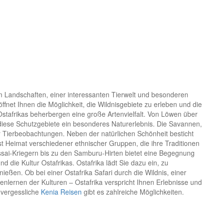
hren Landschaften, einer interessanten Tierwelt und besonderen
öffnet Ihnen die Möglichkeit, die Wildnisgebiete zu erleben und die
Ostafrikas beherbergen eine große Artenvielfalt. Von Löwen über
n diese Schutzgebiete ein besonderes Naturerlebnis. Die Savannen,
r Tierbeobachtungen. Neben der natürlichen Schönheit besticht
 ist Heimat verschiedener ethnischer Gruppen, die ihre Traditionen
sai-Kriegern bis zu den Samburu-Hirten bietet eine Begegnung
d die Kultur Ostafrikas. Ostafrika lädt Sie dazu ein, zu
eßen. Ob bei einer Ostafrika Safari durch die Wildnis, einer
lernen der Kulturen – Ostafrika verspricht Ihnen Erlebnisse und
nvergessliche
Kenia Reisen
gibt es zahlreiche Möglichkeiten.