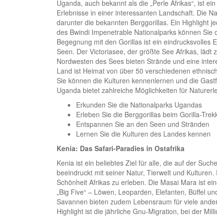
Uganda, auch bekannt als die „Perle Afrikas“, ist ei
Erlebnisse in einer interessanten Landschaft. Die N
darunter die bekannten Berggorillas. Ein Highlight j
des Bwindi Impenetrable Nationalparks können Sie d
Begegnung mit den Gorillas ist ein eindrucksvolles
Seen. Der Victoriasee, der größte See Afrikas, läd
Nordwesten des Sees bieten Strände und eine interes
Land ist Heimat von über 50 verschiedenen ethnisc
Sie können die Kulturen kennenlernen und die Gast
Uganda bietet zahlreiche Möglichkeiten für Naturer
Erkunden Sie die Nationalparks Ugandas
Erleben Sie die Berggorillas beim Gorilla-Trek
Entspannen Sie an den Seen und Stränden
Lernen Sie die Kulturen des Landes kennen
Kenia: Das Safari-Paradies in Ostafrika
Kenia ist ein beliebtes Ziel für alle, die auf der Su
beeindruckt mit seiner Natur, Tierwelt und Kulturen.
Schönheit Afrikas zu erleben. Die Masai Mara ist ei
„Big Five“ – Löwen, Leoparden, Elefanten, Büffel u
Savannen bieten zudem Lebensraum für viele andere
Highlight ist die jährliche Gnu-Migration, bei der M