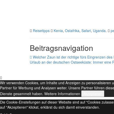
Reisetipps
Kenia
,
Ostafrika
,
Safari
,
Uganda
.
p
Beitragsnavigation
Welcher Zaun ist der richtige fürs Eingrenzen de
Urlaub an der deutschen Ostseeküste: Immer eine 
Wir verwenden Cookies, um Inhalte und Anzeigen zu personalisieren u
Partner für Werbung und Analysen weiter. Unsere Partner führen diese
Dienste gesammelt haben.
Weitere Informationen
Akzeptieren
Die Cookie-Einstellungen auf dieser Website sind auf "Cookies zulass
auf "Akzeptieren" klickst, erklärst du sich damit einverstanden.