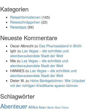
Kategorien
Reiseinformationen
(165)
Reiseschnäppchen
(22)
Reisetipps
(86)
Neueste Kommentare
Oscar Albrecht
zu
Das Phantasialand in Brühl
Ig0r
zu
Las Vegas – die schrillste und
atemberaubendste Stadt der Welt
Nils
zu
Las Vegas – die schrillste und
atemberaubendste Stadt der Welt
HANNES
zu
Las Vegas – die schrillste und
atemberaubendste Stadt der Welt
Dieter W.
zu
Hohe Bankgebühren: Wie Urlauber
mit der richtigen Kreditkarte sparen können
Schlagwörter
Abenteuer
Afrika
Asien
Berlin
Boot
China