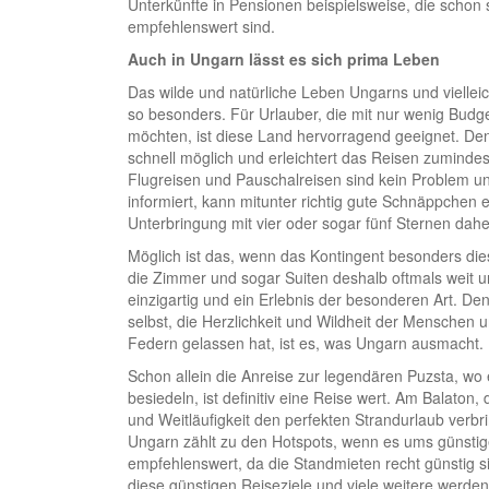
Unterkünfte in Pensionen beispielsweise, die schon 
empfehlenswert sind.
Auch in Ungarn lässt es sich prima Leben
Das wilde und natürliche Leben Ungarns und viellei
so besonders. Für Urlauber, die mit nur wenig Budg
möchten, ist diese Land hervorragend geeignet. Denn
schnell möglich und erleichtert das Reisen zumindes
Flugreisen und Pauschalreisen sind kein Problem und
informiert, kann mitunter richtig gute Schnäppchen
Unterbringung mit vier oder sogar fünf Sternen dah
Möglich ist das, wenn das Kontingent besonders di
die Zimmer und sogar Suiten deshalb oftmals weit u
einzigartig und ein Erlebnis der besonderen Art. De
selbst, die Herzlichkeit und Wildheit der Menschen
Federn gelassen hat, ist es, was Ungarn ausmacht.
Schon allein die Anreise zur legendären Puzsta, wo 
besiedeln, ist definitiv eine Reise wert. Am Bala
und Weitläufigkeit den perfekten Strandurlaub ve
Ungarn zählt zu den Hotspots, wenn es ums günstig
empfehlenswert, da die Standmieten recht günstig s
diese günstigen Reiseziele und viele weitere werden