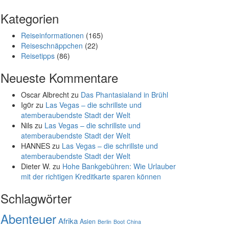
Kategorien
Reiseinformationen
(165)
Reiseschnäppchen
(22)
Reisetipps
(86)
Neueste Kommentare
Oscar Albrecht
zu
Das Phantasialand in Brühl
Ig0r
zu
Las Vegas – die schrillste und
atemberaubendste Stadt der Welt
Nils
zu
Las Vegas – die schrillste und
atemberaubendste Stadt der Welt
HANNES
zu
Las Vegas – die schrillste und
atemberaubendste Stadt der Welt
Dieter W.
zu
Hohe Bankgebühren: Wie Urlauber
mit der richtigen Kreditkarte sparen können
Schlagwörter
Abenteuer
Afrika
Asien
Berlin
Boot
China