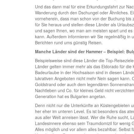
Und das dann mal für eine Erkundungsfahrt zur Nach
Wanderung durch den Dschungel oder Ähnliches. Ein
vorneherein, dass man schon von der Buchung bis zu
für Sie heraus und stellen diese Länder als Urlaubs
und sagen Ihnen, wo man am meisten spart und es 
kann. Außerdem informieren wir Sie regelmäßig in 
Berichten rund ums günstig Reisen.
Manche Länder sind der Hammer – Beispiel: Bul
Beispielsweise sind diese Länder die Top-Reiseziele
Länder gelten immer mehr als das Eldorado für die k
Badeurlaube in der Hochsaison sind in diesen Lände
lukrativen Angeboten nicht mehr Nein sagen kann.
Goldstrand oder auch dem legendären Sonnenstrand i
Nachtleben und Co. für kleines Geld nicht verzichten
Generation hat es Bulgarien angetan.
Denn nicht nur die Unterkünfte an Küstengebieten 
her eher im unteren Level. Es ist besonders das at
aus aller Welt anreisen lässt. Wer die Ruhe sucht, 
Landesinnere ebenso sein Traumdomizil für wenig Ge
Alles möglich und vor allem alles bezahlbar. Selbst 