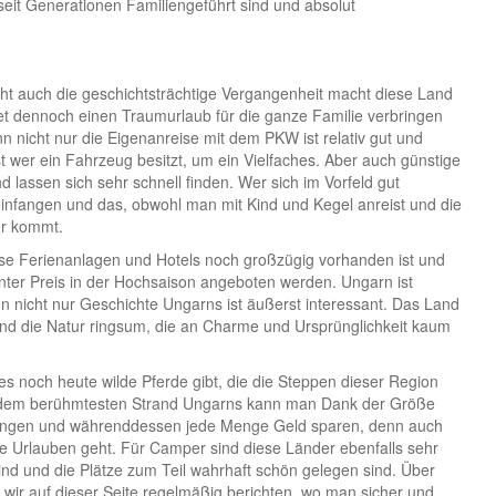
seit Generationen Familiengeführt sind und absolut
cht auch die geschichtsträchtige Vergangenheit macht diese Land
et dennoch einen Traumurlaub für die ganze Familie verbringen
 nicht nur die Eigenanreise mit dem PKW ist relativ gut und
t wer ein Fahrzeug besitzt, um ein Vielfaches. Aber auch günstige
 lassen sich sehr schnell finden. Wer sich im Vorfeld gut
 einfangen und das, obwohl man mit Kind und Kegel anreist und die
er kommt.
ese Ferienanlagen und Hotels noch großzügig vorhanden ist und
nter Preis in der Hochsaison angeboten werden. Ungarn ist
nn nicht nur Geschichte Ungarns ist äußerst interessant. Das Land
 und die Natur ringsum, die an Charme und Ursprünglichkeit kaum
es noch heute wilde Pferde gibt, die die Steppen dieser Region
ton, dem berühmtesten Strand Ungarns kann man Dank der Größe
rbringen und währenddessen jede Menge Geld sparen, denn auch
e Urlauben geht. Für Camper sind diese Länder ebenfalls sehr
ind und die Plätze zum Teil wahrhaft schön gelegen sind. Über
 wir auf dieser Seite regelmäßig berichten, wo man sicher und