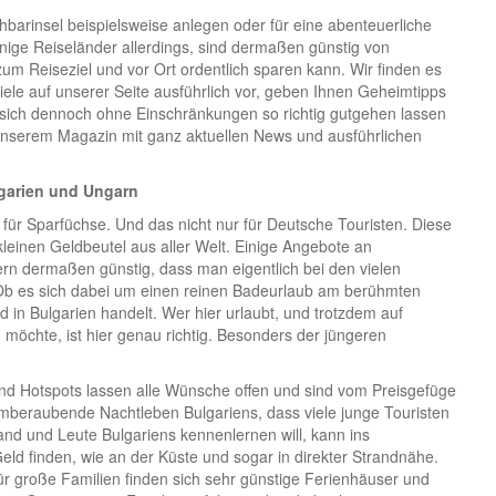
barinsel beispielsweise anlegen oder für eine abenteuerliche
ige Reiseländer allerdings, sind dermaßen günstig von
m Reiseziel und vor Ort ordentlich sparen kann. Wir finden es
ziele auf unserer Seite ausführlich vor, geben Ihnen Geheimtipps
sich dennoch ohne Einschränkungen so richtig gutgehen lassen
unserem Magazin mit ganz aktuellen News und ausführlichen
garien und Ungarn
 für Sparfüchse. Und das nicht nur für Deutsche Touristen. Diese
leinen Geldbeutel aus aller Welt. Einige Angebote an
rn dermaßen günstig, dass man eigentlich bei den vielen
 Ob es sich dabei um einen reinen Badeurlaub am berühmten
n Bulgarien handelt. Wer hier urlaubt, und trotzdem auf
 möchte, ist hier genau richtig. Besonders der jüngeren
und Hotspots lassen alle Wünsche offen und sind vom Preisgefüge
emberaubende Nachtleben Bulgariens, dass viele junge Touristen
Land und Leute Bulgariens kennenlernen will, kann ins
ld finden, wie an der Küste und sogar in direkter Strandnähe.
für große Familien finden sich sehr günstige Ferienhäuser und