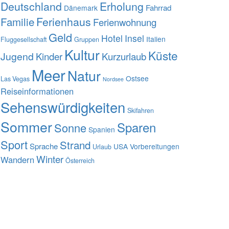
Deutschland
Erholung
Fahrrad
Dänemark
Familie
Ferienhaus
Ferienwohnung
Geld
Hotel
Insel
Italien
Fluggesellschaft
Gruppen
Kultur
Küste
Jugend
Kinder
Kurzurlaub
Meer
Natur
Ostsee
Las Vegas
Nordsee
Reiseinformationen
Sehenswürdigkeiten
Skifahren
Sommer
Sparen
Sonne
Spanien
Sport
Strand
Sprache
USA
Vorbereitungen
Urlaub
Winter
Wandern
Österreich