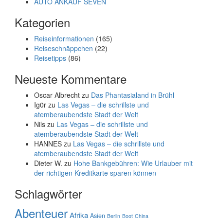
AUTO ANKAUF SEVEN
Kategorien
Reiseinformationen
(165)
Reiseschnäppchen
(22)
Reisetipps
(86)
Neueste Kommentare
Oscar Albrecht
zu
Das Phantasialand in Brühl
Ig0r
zu
Las Vegas – die schrillste und
atemberaubendste Stadt der Welt
Nils
zu
Las Vegas – die schrillste und
atemberaubendste Stadt der Welt
HANNES
zu
Las Vegas – die schrillste und
atemberaubendste Stadt der Welt
Dieter W.
zu
Hohe Bankgebühren: Wie Urlauber mit
der richtigen Kreditkarte sparen können
Schlagwörter
Abenteuer
Afrika
Asien
Berlin
Boot
China