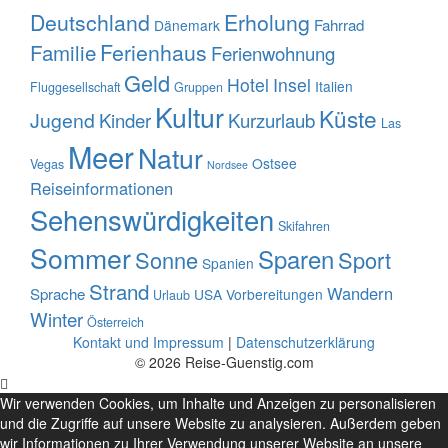
Deutschland
Erholung
Fahrrad
Dänemark
Familie
Ferienhaus
Ferienwohnung
Geld
Hotel
Insel
Italien
Fluggesellschaft
Gruppen
Kultur
Küste
Jugend
Kinder
Kurzurlaub
Las
Meer
Natur
Ostsee
Vegas
Nordsee
Reiseinformationen
Sehenswürdigkeiten
Skifahren
Sommer
Sparen
Sonne
Sport
Spanien
Strand
Wandern
Sprache
USA
Vorbereitungen
Urlaub
Winter
Österreich
Kontakt und Impressum
|
Datenschutzerklärung
© 2026 Reise-Guenstig.com
Wir verwenden Cookies, um Inhalte und Anzeigen zu personalisieren
und die Zugriffe auf unsere Website zu analysieren. Außerdem geben
wir Informationen zu Ihrer Verwendung unserer Website an unsere