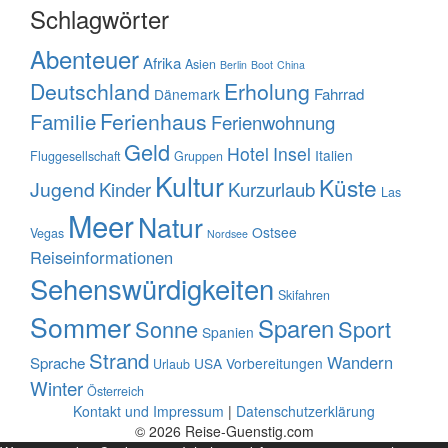
Schlagwörter
Abenteuer
Afrika
Asien
Berlin
Boot
China
Deutschland
Erholung
Fahrrad
Dänemark
Familie
Ferienhaus
Ferienwohnung
Geld
Hotel
Insel
Italien
Fluggesellschaft
Gruppen
Kultur
Küste
Jugend
Kinder
Kurzurlaub
Las
Meer
Natur
Ostsee
Vegas
Nordsee
Reiseinformationen
Sehenswürdigkeiten
Skifahren
Sommer
Sparen
Sonne
Sport
Spanien
Strand
Wandern
Sprache
USA
Vorbereitungen
Urlaub
Winter
Österreich
Kontakt und Impressum
|
Datenschutzerklärung
© 2026 Reise-Guenstig.com