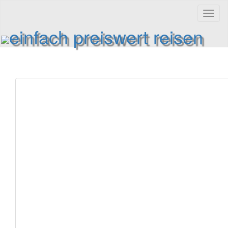
Toggl
naviga
einfach preiswert reisen
Reiseinformationen und Reisetipps