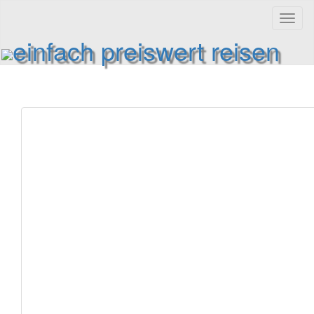
Toggl
naviga
einfach preiswert reisen
Reiseinformationen und Reisetipps