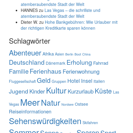
atemberaubendste Stadt der Welt
HANNES
zu
Las Vegas – die schrillste und
atemberaubendste Stadt der Welt
Dieter W.
zu
Hohe Bankgebühren: Wie Urlauber mit
der richtigen Kreditkarte sparen können
Schlagwörter
Abenteuer
Afrika
Asien
Berlin
Boot
China
Deutschland
Erholung
Fahrrad
Dänemark
Familie
Ferienhaus
Ferienwohnung
Geld
Hotel
Insel
Italien
Fluggesellschaft
Gruppen
Kultur
Küste
Jugend
Kinder
Kurzurlaub
Las
Meer
Natur
Ostsee
Vegas
Nordsee
Reiseinformationen
Sehenswürdigkeiten
Skifahren
Sommer
Sparen
Sonne
Sport