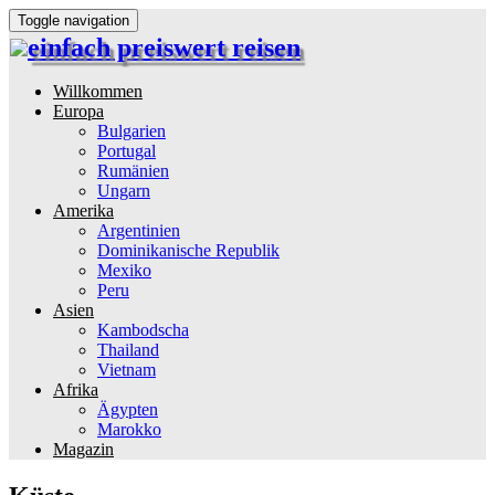
Toggle navigation
einfach preiswert reisen
Reiseinformationen und Reisetipps
Willkommen
Europa
Bulgarien
Portugal
Rumänien
Ungarn
Amerika
Argentinien
Dominikanische Republik
Mexiko
Peru
Asien
Kambodscha
Thailand
Vietnam
Afrika
Ägypten
Marokko
Magazin