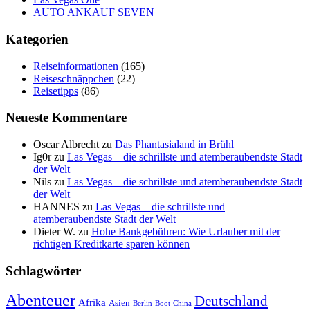
AUTO ANKAUF SEVEN
Kategorien
Reiseinformationen
(165)
Reiseschnäppchen
(22)
Reisetipps
(86)
Neueste Kommentare
Oscar Albrecht
zu
Das Phantasialand in Brühl
Ig0r
zu
Las Vegas – die schrillste und atemberaubendste Stadt
der Welt
Nils
zu
Las Vegas – die schrillste und atemberaubendste Stadt
der Welt
HANNES
zu
Las Vegas – die schrillste und
atemberaubendste Stadt der Welt
Dieter W.
zu
Hohe Bankgebühren: Wie Urlauber mit der
richtigen Kreditkarte sparen können
Schlagwörter
Abenteuer
Deutschland
Afrika
Asien
Berlin
Boot
China