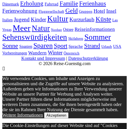
Erholung
Ferienhaus
Familie
Fahrrad
Dänemark
Geld
Ferienwohnung
Hotel
Insel
Fluggesellschaft
Gruppen
Kultur
Küste
Jugend
Kinder
Kurzurlaub
Italien
Las
Meer
Natur
Reiseinformationen
Ostsee
Vegas
Nordsee
Sehenswürdigkeiten
Sommer
Skifahren
Sparen
Sonne
Sport
Strand
Sprache
Spanien
USA
Urlaub
Winter
Wandern
Vorbereitungen
Österreich
Kontakt und Impressum
|
Datenschutzerklärung
© 2026 Reise-Guenstig.com
Wir verwenden Cookies, um Inhalte und Anzeigen zu
personalisieren und die Zugriffe auf unsere Website zu analysieren.
Außerdem geben wir Informationen zu Ihrer Verwendung unserer
Website an unsere Partner für Werbung und Analysen weiter.
Unsere Partner führen diese Informationen möglicherweise mit
weiteren Daten zusammen, die Sie ihnen bereitgestellt haben oder
die sie im Rahmen Ihrer Nutzung der Dienste gesammelt haben.
Weitere Informationen
Akzeptieren
Die Cookie-Einstellungen auf dieser Website sind auf "Cookies