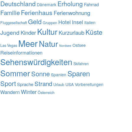
Deutschland
Erholung
Fahrrad
Dänemark
Familie
Ferienhaus
Ferienwohnung
Geld
Hotel
Insel
Italien
Fluggesellschaft
Gruppen
Kultur
Küste
Jugend
Kinder
Kurzurlaub
Meer
Natur
Ostsee
Las Vegas
Nordsee
Reiseinformationen
Sehenswürdigkeiten
Skifahren
Sommer
Sparen
Sonne
Spanien
Sport
Strand
Sprache
USA
Vorbereitungen
Urlaub
Winter
Wandern
Österreich