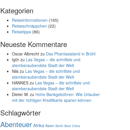
Kategorien
Reiseinformationen
(165)
Reiseschnäppchen
(22)
Reisetipps
(86)
Neueste Kommentare
Oscar Albrecht
zu
Das Phantasialand in Brühl
Ig0r
zu
Las Vegas – die schrillste und
atemberaubendste Stadt der Welt
Nils
zu
Las Vegas – die schrillste und
atemberaubendste Stadt der Welt
HANNES
zu
Las Vegas – die schrillste und
atemberaubendste Stadt der Welt
Dieter W.
zu
Hohe Bankgebühren: Wie Urlauber
mit der richtigen Kreditkarte sparen können
Schlagwörter
Abenteuer
Afrika
Asien
Berlin
Boot
China