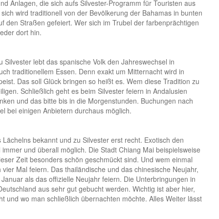
d Anlagen, die sich aufs Silvester-Programm für Touristen aus
n sich wird traditionell von der Bevölkerung der Bahamas in bunten
den Straßen gefeiert. Wer sich im Trubel der farbenprächtigen
eder dort hin.
 Zu Silvester lebt das spanische Volk den Jahreswechsel in
uch traditionellem Essen. Denn exakt um Mitternacht wird in
ist. Das soll Glück bringen so heißt es. Wem diese Tradition zu
igen. Schließlich geht es beim Silvester feiern in Andalusien
inken und das bitte bis in die Morgenstunden. Buchungen nach
l bei einigen Anbietern durchaus möglich.
 Lächelns bekannt und zu Silvester erst recht. Exotisch den
ll immer und überall möglich. Die Stadt Chiang Mai beispielsweise
 dieser Zeit besonders schön geschmückt sind. Und wem einmal
ch vier Mal feiern. Das thailändische und das chinesische Neujahr,
anuar als das offizielle Neujahr feiern. Die Unterbringungen in
eutschland aus sehr gut gebucht werden. Wichtig ist aber hier,
t und wo man schließlich übernachten möchte. Alles Weiter lässt