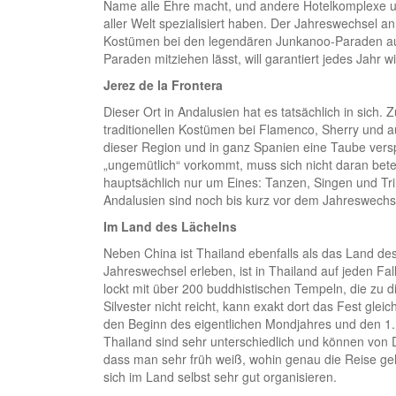
Name alle Ehre macht, und andere Hotelkomplexe un
aller Welt spezialisiert haben. Der Jahreswechsel a
Kostümen bei den legendären Junkanoo-Paraden auf 
Paraden mitziehen lässt, will garantiert jedes Jahr wi
Jerez de la Frontera
Dieser Ort in Andalusien hat es tatsächlich in sich.
traditionellen Kostümen bei Flamenco, Sherry und a
dieser Region und in ganz Spanien eine Taube verspe
„ungemütlich“ vorkommt, muss sich nicht daran beteil
hauptsächlich nur um Eines: Tanzen, Singen und Tr
Andalusien sind noch bis kurz vor dem Jahreswechse
Im Land des Lächelns
Neben China ist Thailand ebenfalls als das Land des
Jahreswechsel erleben, ist in Thailand auf jeden Fa
lockt mit über 200 buddhistischen Tempeln, die zu
Silvester nicht reicht, kann exakt dort das Fest glei
den Beginn des eigentlichen Mondjahres und den 1. J
Thailand sind sehr unterschiedlich und können von D
dass man sehr früh weiß, wohin genau die Reise geh
sich im Land selbst sehr gut organisieren.