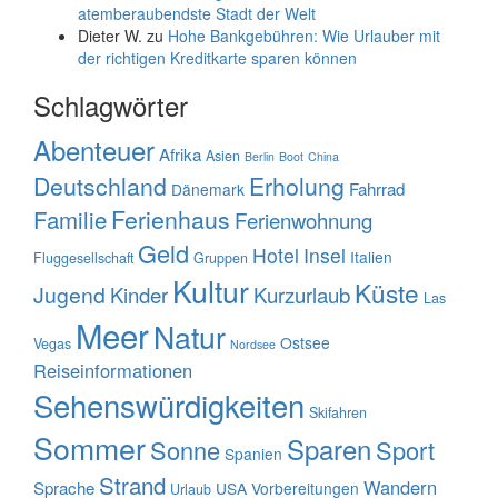
atemberaubendste Stadt der Welt
Dieter W.
zu
Hohe Bankgebühren: Wie Urlauber mit
der richtigen Kreditkarte sparen können
Schlagwörter
Abenteuer
Afrika
Asien
Berlin
Boot
China
Deutschland
Erholung
Fahrrad
Dänemark
Familie
Ferienhaus
Ferienwohnung
Geld
Hotel
Insel
Italien
Fluggesellschaft
Gruppen
Kultur
Küste
Jugend
Kinder
Kurzurlaub
Las
Meer
Natur
Ostsee
Vegas
Nordsee
Reiseinformationen
Sehenswürdigkeiten
Skifahren
Sommer
Sparen
Sonne
Sport
Spanien
Strand
Wandern
Sprache
USA
Vorbereitungen
Urlaub