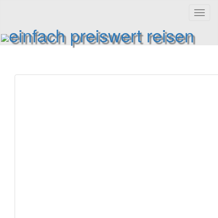
Toggl
naviga
einfach preiswert reisen
Reiseinformationen und Reisetipps