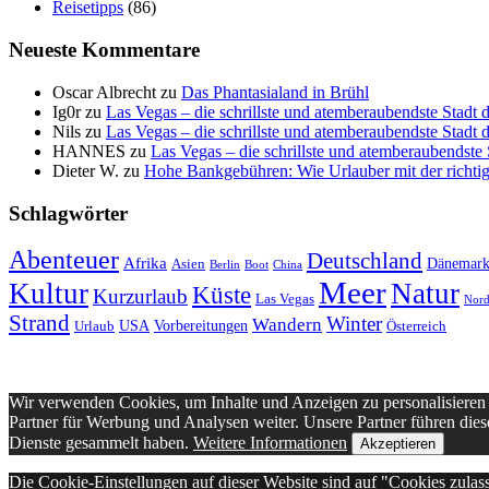
Reisetipps
(86)
Neueste Kommentare
Oscar Albrecht
zu
Das Phantasialand in Brühl
Ig0r
zu
Las Vegas – die schrillste und atemberaubendste Stadt 
Nils
zu
Las Vegas – die schrillste und atemberaubendste Stadt 
HANNES
zu
Las Vegas – die schrillste und atemberaubendste 
Dieter W.
zu
Hohe Bankgebühren: Wie Urlauber mit der richtig
Schlagwörter
Abenteuer
Deutschland
Afrika
Dänemar
Asien
Berlin
Boot
China
Meer
Kultur
Natur
Küste
Kurzurlaub
Las Vegas
Nord
Strand
Winter
Wandern
USA
Vorbereitungen
Urlaub
Österreich
Wir verwenden Cookies, um Inhalte und Anzeigen zu personalisieren 
Partner für Werbung und Analysen weiter. Unsere Partner führen dies
Dienste gesammelt haben.
Weitere Informationen
Akzeptieren
Die Cookie-Einstellungen auf dieser Website sind auf "Cookies zulas