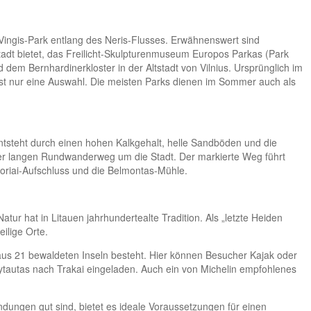
e Vingis-Park entlang des Neris-Flusses. Erwähnenswert sind
adt bietet, das Freilicht-Skulpturenmuseum Europos Parkas (Park
em Bernhardinerkloster in der Altstadt von Vilnius. Ursprünglich im
 ist nur eine Auswahl. Die meisten Parks dienen im Sommer auch als
ntsteht durch einen hohen Kalkgehalt, helle Sandböden und die
eter langen Rundwanderweg um die Stadt. Der markierte Weg führt
koriai-Aufschluss und die Belmontas-Mühle.
atur hat in Litauen jahrhundertealte Tradition. Als „letzte Heiden
ilige Orte.
er aus 21 bewaldeten Inseln besteht. Hier können Besucher Kajak oder
 Vytautas nach Trakai eingeladen. Auch ein von Michelin empfohlenes
ndungen gut sind, bietet es ideale Voraussetzungen für einen