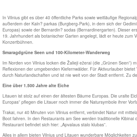
In Vilnius gibt es über 40 öffentliche Parks sowie weitläufige Region
außerdem der Kaln? parkas (Burgberg-Park), in dem sich der Gedimin
Europas) sowie der Bernardin? sodas (Bernardinergarten). Dieser ers
19. Jahrhundert als botanischer Garten angelegt, lädt er heute zum 
Konzertbühnen.
Smaragdgrüne Seen und 100-Kilometer-Wanderweg
Im Norden von Vilnius locken die Žalieji ežerai (die „Grünen Seen”
Reflexionen der umgebenden Kiefernwälder. Für Aktivurlauber bietet 
durch Naturlandschaften und ist nie weit von der Stadt entfernt. Z
Eine über 1.500 Jahre alte Eiche
Litauen ist stolz auf einen der ältesten Bäume Europas. Die uralte Eic
Europas” pflegen die Litauer noch immer die Natursymbole ihrer Vorfa
Trakai, nur 40 Minuten von Vilnius entfernt, verbindet Natur mit mitt
Boot fahren. In den Restaurants am See werden traditionelle Kibinai 
Restaurant befindet sich hier: „Apvalaus stalo klubas”.
Alles in allem bieten Vilnius und Litauen wunderbare Möglichkeiten 