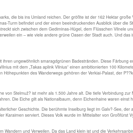
alparks, die bis ins Umland reichen. Der größte ist der 162 Hektar groß
as-Turm befindet und der einen beeindruckenden Ausblick über die St
treckt sich zwischen dem Gediminas-Hügel, dem Flüsschen Vilnele und d
Verweilen ein – wie viele andere grüne Oasen der Stadt auch. Und das
) mit ihren ungewöhnlich smaragdgrünen Badestränden. Diese Färbung e
Vilnius mit dem „Takas aplink Vilnius” einen ambitionierten 100 Kilom
u den Höhepunkten des Wanderwegs gehören der Verkiai-Palast, der P??
he von Stelmuž? ist mehr als 1.500 Jahre alt. Die tiefe Verbindung zur N
hren. Die Eiche gilt als Nationalbaum, denn Eichenhaine waren einst he
elalterlicher Geschichte. Die berühmte Inselburg liegt im Galv?-See, d
der Karaimen serviert. Dieses Volk wurde im Mittelalter von Großfürst
zum Wandern und Verweilen. Da das Land klein ist und die Verkehrsanbi