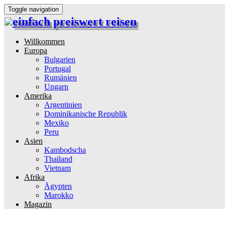
Toggle navigation
einfach preiswert reisen
Reiseinformationen und Reisetipps
Willkommen
Europa
Bulgarien
Portugal
Rumänien
Ungarn
Amerika
Argentinien
Dominikanische Republik
Mexiko
Peru
Asien
Kambodscha
Thailand
Vietnam
Afrika
Ägypten
Marokko
Magazin