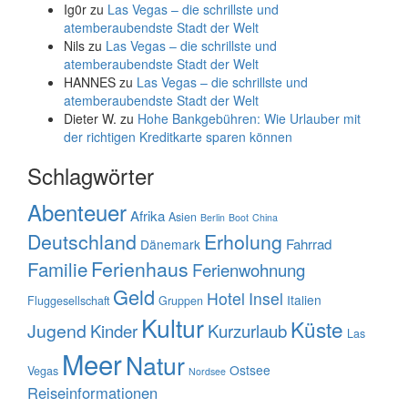
Ig0r
zu
Las Vegas – die schrillste und
atemberaubendste Stadt der Welt
Nils
zu
Las Vegas – die schrillste und
atemberaubendste Stadt der Welt
HANNES
zu
Las Vegas – die schrillste und
atemberaubendste Stadt der Welt
Dieter W.
zu
Hohe Bankgebühren: Wie Urlauber mit
der richtigen Kreditkarte sparen können
Schlagwörter
Abenteuer
Afrika
Asien
Berlin
Boot
China
Deutschland
Erholung
Fahrrad
Dänemark
Familie
Ferienhaus
Ferienwohnung
Geld
Hotel
Insel
Italien
Fluggesellschaft
Gruppen
Kultur
Küste
Jugend
Kinder
Kurzurlaub
Las
Meer
Natur
Ostsee
Vegas
Nordsee
Reiseinformationen