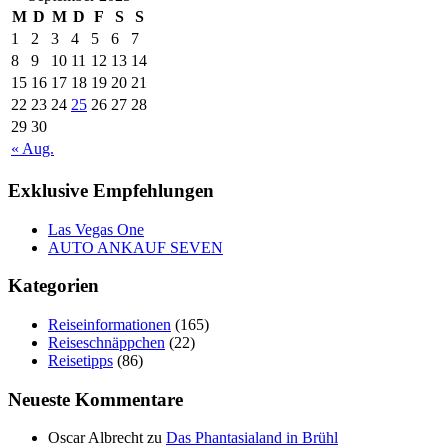
M
D
M
D
F
S
S
1
2
3
4
5
6
7
8
9
10
11
12
13
14
15
16
17
18
19
20
21
22
23
24
25
26
27
28
29
30
« Aug.
Exklusive Empfehlungen
Las Vegas One
AUTO ANKAUF SEVEN
Kategorien
Reiseinformationen
(165)
Reiseschnäppchen
(22)
Reisetipps
(86)
Neueste Kommentare
Oscar Albrecht
zu
Das Phantasialand in Brühl