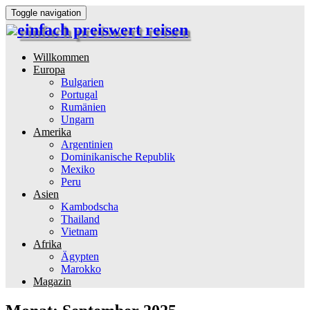
Toggle navigation
einfach preiswert reisen
Reiseinformationen und Reisetipps
Willkommen
Europa
Bulgarien
Portugal
Rumänien
Ungarn
Amerika
Argentinien
Dominikanische Republik
Mexiko
Peru
Asien
Kambodscha
Thailand
Vietnam
Afrika
Ägypten
Marokko
Magazin