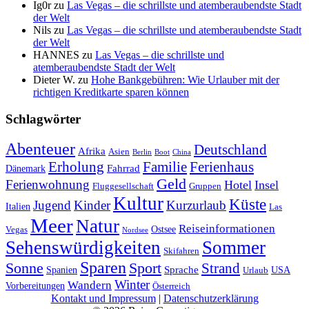
Ig0r
zu
Las Vegas – die schrillste und atemberaubendste Stadt
der Welt
Nils
zu
Las Vegas – die schrillste und atemberaubendste Stadt
der Welt
HANNES
zu
Las Vegas – die schrillste und
atemberaubendste Stadt der Welt
Dieter W.
zu
Hohe Bankgebühren: Wie Urlauber mit der
richtigen Kreditkarte sparen können
Schlagwörter
Abenteuer
Deutschland
Afrika
Asien
Berlin
Boot
China
Erholung
Ferienhaus
Familie
Fahrrad
Dänemark
Geld
Ferienwohnung
Hotel
Insel
Fluggesellschaft
Gruppen
Kultur
Küste
Jugend
Kinder
Kurzurlaub
Italien
Las
Meer
Natur
Reiseinformationen
Ostsee
Vegas
Nordsee
Sehenswürdigkeiten
Sommer
Skifahren
Sparen
Sonne
Sport
Strand
Sprache
Spanien
USA
Urlaub
Winter
Wandern
Vorbereitungen
Österreich
Kontakt und Impressum
|
Datenschutzerklärung