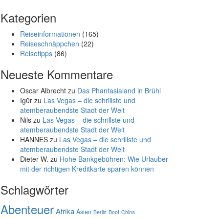
Kategorien
Reiseinformationen
(165)
Reiseschnäppchen
(22)
Reisetipps
(86)
Neueste Kommentare
Oscar Albrecht
zu
Das Phantasialand in Brühl
Ig0r
zu
Las Vegas – die schrillste und
atemberaubendste Stadt der Welt
Nils
zu
Las Vegas – die schrillste und
atemberaubendste Stadt der Welt
HANNES
zu
Las Vegas – die schrillste und
atemberaubendste Stadt der Welt
Dieter W.
zu
Hohe Bankgebühren: Wie Urlauber
mit der richtigen Kreditkarte sparen können
Schlagwörter
Abenteuer
Afrika
Asien
Berlin
Boot
China