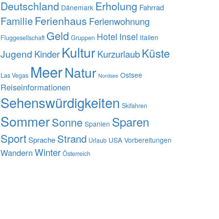
Deutschland
Erholung
Fahrrad
Dänemark
Familie
Ferienhaus
Ferienwohnung
Geld
Hotel
Insel
Italien
Fluggesellschaft
Gruppen
Kultur
Küste
Jugend
Kinder
Kurzurlaub
Meer
Natur
Ostsee
Las Vegas
Nordsee
Reiseinformationen
Sehenswürdigkeiten
Skifahren
Sommer
Sparen
Sonne
Spanien
Sport
Strand
Sprache
USA
Vorbereitungen
Urlaub
Winter
Wandern
Österreich