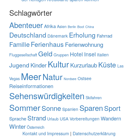
Schlagwörter
Abenteuer
Afrika
Asien
Berlin
Boot
China
Deutschland
Erholung
Fahrrad
Dänemark
Familie
Ferienhaus
Ferienwohnung
Geld
Hotel
Insel
Italien
Fluggesellschaft
Gruppen
Kultur
Küste
Jugend
Kinder
Kurzurlaub
Las
Meer
Natur
Ostsee
Vegas
Nordsee
Reiseinformationen
Sehenswürdigkeiten
Skifahren
Sommer
Sparen
Sonne
Sport
Spanien
Strand
Wandern
Sprache
USA
Vorbereitungen
Urlaub
Winter
Österreich
Kontakt und Impressum
|
Datenschutzerklärung