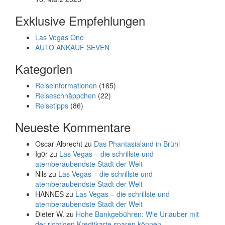
Exklusive Empfehlungen
Las Vegas One
AUTO ANKAUF SEVEN
Kategorien
Reiseinformationen
(165)
Reiseschnäppchen
(22)
Reisetipps
(86)
Neueste Kommentare
Oscar Albrecht
zu
Das Phantasialand in Brühl
Ig0r
zu
Las Vegas – die schrillste und
atemberaubendste Stadt der Welt
Nils
zu
Las Vegas – die schrillste und
atemberaubendste Stadt der Welt
HANNES
zu
Las Vegas – die schrillste und
atemberaubendste Stadt der Welt
Dieter W.
zu
Hohe Bankgebühren: Wie Urlauber mit
der richtigen Kreditkarte sparen können