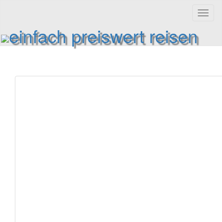
Toggl
naviga
einfach preiswert reisen
Reiseinformationen und Reisetipps