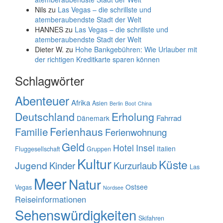
Nils
zu
Las Vegas – die schrillste und
atemberaubendste Stadt der Welt
HANNES
zu
Las Vegas – die schrillste und
atemberaubendste Stadt der Welt
Dieter W.
zu
Hohe Bankgebühren: Wie Urlauber mit
der richtigen Kreditkarte sparen können
Schlagwörter
Abenteuer
Afrika
Asien
Berlin
Boot
China
Deutschland
Erholung
Fahrrad
Dänemark
Familie
Ferienhaus
Ferienwohnung
Geld
Hotel
Insel
Italien
Fluggesellschaft
Gruppen
Kultur
Küste
Jugend
Kinder
Kurzurlaub
Las
Meer
Natur
Ostsee
Vegas
Nordsee
Reiseinformationen
Sehenswürdigkeiten
Skifahren