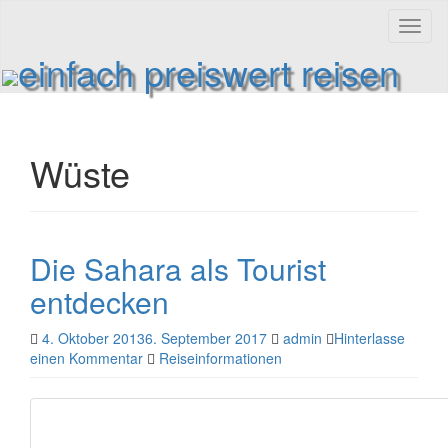
Toggl
naviga
einfach preiswert reisen
Reiseinformationen und Reisetipps
Wüste
Die Sahara als Tourist
entdecken
4. Oktober 2013
6. September 2017
admin
Hinterlasse
einen Kommentar
Reiseinformationen