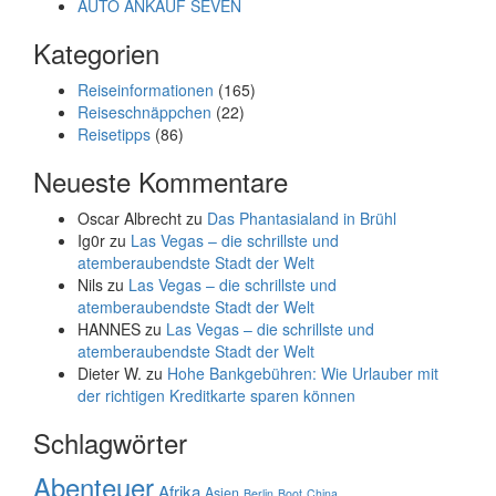
AUTO ANKAUF SEVEN
Kategorien
Reiseinformationen
(165)
Reiseschnäppchen
(22)
Reisetipps
(86)
Neueste Kommentare
Oscar Albrecht
zu
Das Phantasialand in Brühl
Ig0r
zu
Las Vegas – die schrillste und
atemberaubendste Stadt der Welt
Nils
zu
Las Vegas – die schrillste und
atemberaubendste Stadt der Welt
HANNES
zu
Las Vegas – die schrillste und
atemberaubendste Stadt der Welt
Dieter W.
zu
Hohe Bankgebühren: Wie Urlauber mit
der richtigen Kreditkarte sparen können
Schlagwörter
Abenteuer
Afrika
Asien
Berlin
Boot
China