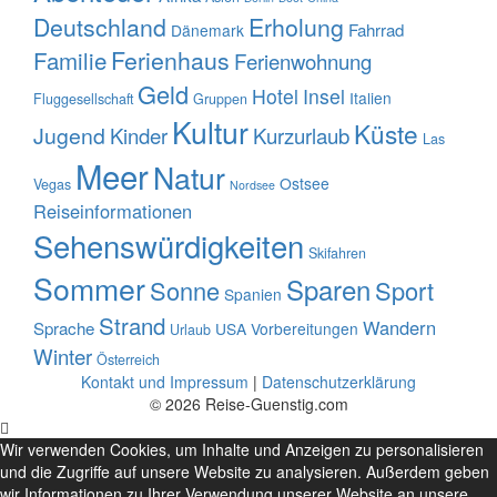
Deutschland
Erholung
Fahrrad
Dänemark
Familie
Ferienhaus
Ferienwohnung
Geld
Hotel
Insel
Italien
Fluggesellschaft
Gruppen
Kultur
Küste
Jugend
Kinder
Kurzurlaub
Las
Meer
Natur
Ostsee
Vegas
Nordsee
Reiseinformationen
Sehenswürdigkeiten
Skifahren
Sommer
Sparen
Sonne
Sport
Spanien
Strand
Wandern
Sprache
USA
Vorbereitungen
Urlaub
Winter
Österreich
Kontakt und Impressum
|
Datenschutzerklärung
© 2026 Reise-Guenstig.com
Wir verwenden Cookies, um Inhalte und Anzeigen zu personalisieren
und die Zugriffe auf unsere Website zu analysieren. Außerdem geben
wir Informationen zu Ihrer Verwendung unserer Website an unsere