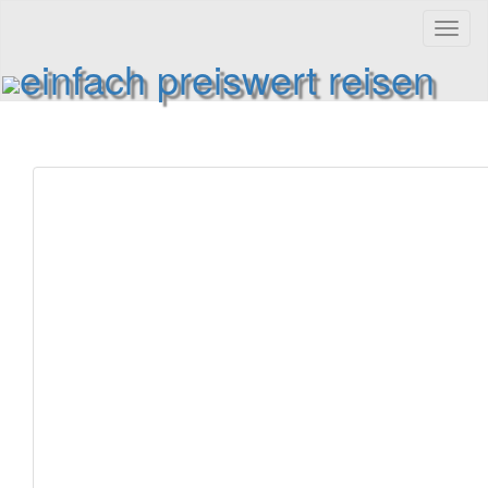
Toggl
naviga
einfach preiswert reisen
Reiseinformationen und Reisetipps