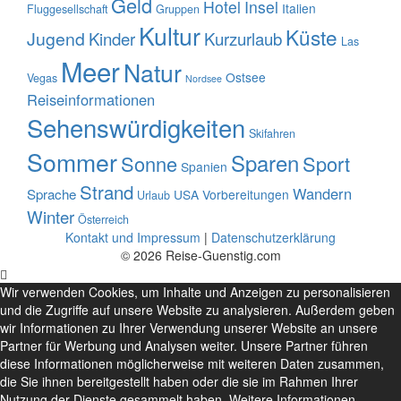
Geld
Hotel
Insel
Italien
Fluggesellschaft
Gruppen
Kultur
Küste
Jugend
Kinder
Kurzurlaub
Las
Meer
Natur
Ostsee
Vegas
Nordsee
Reiseinformationen
Sehenswürdigkeiten
Skifahren
Sommer
Sparen
Sonne
Sport
Spanien
Strand
Wandern
Sprache
USA
Vorbereitungen
Urlaub
Winter
Österreich
Kontakt und Impressum
|
Datenschutzerklärung
© 2026 Reise-Guenstig.com
Wir verwenden Cookies, um Inhalte und Anzeigen zu personalisieren
und die Zugriffe auf unsere Website zu analysieren. Außerdem geben
wir Informationen zu Ihrer Verwendung unserer Website an unsere
Partner für Werbung und Analysen weiter. Unsere Partner führen
diese Informationen möglicherweise mit weiteren Daten zusammen,
die Sie ihnen bereitgestellt haben oder die sie im Rahmen Ihrer
Nutzung der Dienste gesammelt haben.
Weitere Informationen