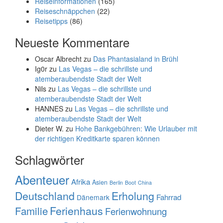
Reiseinformationen
(165)
Reiseschnäppchen
(22)
Reisetipps
(86)
Neueste Kommentare
Oscar Albrecht
zu
Das Phantasialand in Brühl
Ig0r
zu
Las Vegas – die schrillste und
atemberaubendste Stadt der Welt
Nils
zu
Las Vegas – die schrillste und
atemberaubendste Stadt der Welt
HANNES
zu
Las Vegas – die schrillste und
atemberaubendste Stadt der Welt
Dieter W.
zu
Hohe Bankgebühren: Wie Urlauber mit
der richtigen Kreditkarte sparen können
Schlagwörter
Abenteuer
Afrika
Asien
Berlin
Boot
China
Deutschland
Erholung
Fahrrad
Dänemark
Familie
Ferienhaus
Ferienwohnung