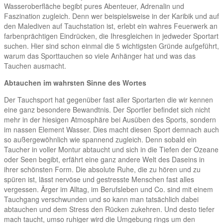
Wasseroberfläche begibt pures Abenteuer, Adrenalin und
Faszination zugleich. Denn wer beispielsweise in der Karibik und auf
den Malediven auf Tauchstation ist, erlebt ein wahres Feuerwerk an
farbenprächtigen Eindrücken, die Ihresgleichen in jedweder Sportart
suchen. Hier sind schon einmal die 5 wichtigsten Gründe aufgeführt,
warum das Sporttauchen so viele Anhänger hat und was das
Tauchen ausmacht.
Abtauchen im wahrsten Sinne des Wortes
Der Tauchsport hat gegenüber fast aller Sportarten die wir kennen
eine ganz besondere Bewandtnis. Der Sportler befindet sich nicht
mehr in der hiesigen Atmosphäre bei Ausüben des Sports, sondern
im nassen Element Wasser. Dies macht diesen Sport demnach auch
so außergewöhnlich wie spannend zugleich. Denn sobald ein
Taucher in voller Montur abtaucht und sich in die Tiefen der Ozeane
oder Seen begibt, erfährt eine ganz andere Welt des Daseins in
ihrer schönsten Form. Die absolute Ruhe, die zu hören und zu
spüren ist, lässt nervöse und gestresste Menschen fast alles
vergessen. Ärger im Alltag, im Berufsleben und Co. sind mit einem
Tauchgang verschwunden und so kann man tatsächlich dabei
abtauchen und dem Stress den Rücken zukehren. Und desto tiefer
mach taucht, umso ruhiger wird die Umgebung rings um den