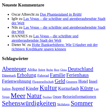
Neueste Kommentare
Oscar Albrecht
zu
Das Phantasialand in Brühl
Ig0r
zu
Las Vegas – die schrillste und atemberaubendste Stadt
der Welt
Nils
zu
Las Vegas – die schrillste und atemberaubendste Stadt
der Welt
HANNES
zu
Las Vegas – die schrillste und
atemberaubendste Stadt der Welt
Dieter W.
zu
Hohe Bankgebühren: Wie Urlauber mit der
richtigen Kreditkarte sparen können
Schlagwörter
Abenteuer
Deutschland
Afrika
Asien
Berlin
Boot
China
Erholung
Ferienhaus
Familie
Fahrrad
Dänemark
Geld
Ferienwohnung
Hotel
Insel
Fluggesellschaft
Gruppen
Kultur
Küste
Jugend
Kinder
Kurzurlaub
Italien
Las
Meer
Natur
Reiseinformationen
Ostsee
Vegas
Nordsee
Sehenswürdigkeiten
Sommer
Skifahren