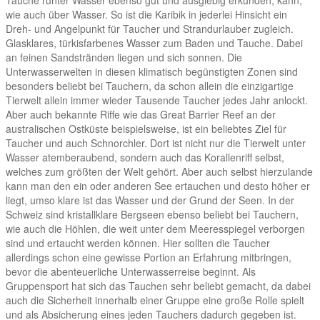
wie auch über Wasser. So ist die Karibik in jederlei Hinsicht ein
Dreh- und Angelpunkt für Taucher und Strandurlauber zugleich.
Glasklares, türkisfarbenes Wasser zum Baden und Tauche. Dabei
an feinen Sandstränden liegen und sich sonnen. Die
Unterwasserwelten in diesen klimatisch begünstigten Zonen sind
besonders beliebt bei Tauchern, da schon allein die einzigartige
Tierwelt allein immer wieder Tausende Taucher jedes Jahr anlockt.
Aber auch bekannte Riffe wie das Great Barrier Reef an der
australischen Ostküste beispielsweise, ist ein beliebtes Ziel für
Taucher und auch Schnorchler. Dort ist nicht nur die Tierwelt unter
Wasser atemberaubend, sondern auch das Korallenriff selbst,
welches zum größten der Welt gehört. Aber auch selbst hierzulande
kann man den ein oder anderen See ertauchen und desto höher er
liegt, umso klare ist das Wasser und der Grund der Seen. In der
Schweiz sind kristallklare Bergseen ebenso beliebt bei Tauchern,
wie auch die Höhlen, die weit unter dem Meeresspiegel verborgen
sind und ertaucht werden können. Hier sollten die Taucher
allerdings schon eine gewisse Portion an Erfahrung mitbringen,
bevor die abenteuerliche Unterwasserreise beginnt. Als
Gruppensport hat sich das Tauchen sehr beliebt gemacht, da dabei
auch die Sicherheit innerhalb einer Gruppe eine große Rolle spielt
und als Absicherung eines jeden Tauchers dadurch gegeben ist.