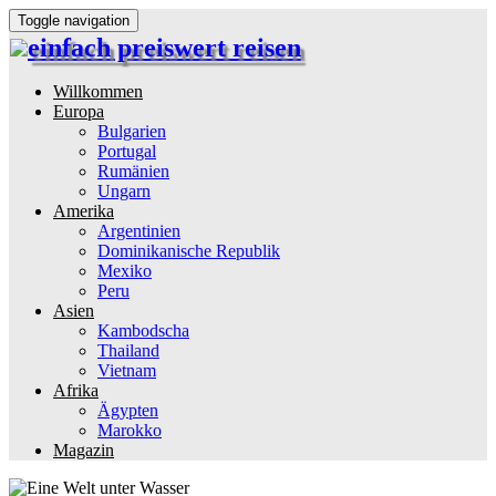
Toggle navigation
einfach preiswert reisen
Reiseinformationen und Reisetipps
Willkommen
Europa
Bulgarien
Portugal
Rumänien
Ungarn
Amerika
Argentinien
Dominikanische Republik
Mexiko
Peru
Asien
Kambodscha
Thailand
Vietnam
Afrika
Ägypten
Marokko
Magazin