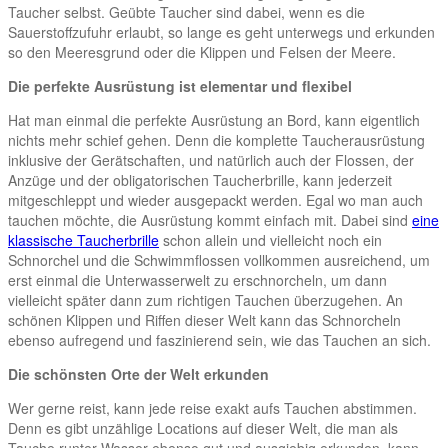
Taucher selbst. Geübte Taucher sind dabei, wenn es die
Sauerstoffzufuhr erlaubt, so lange es geht unterwegs und erkunden
so den Meeresgrund oder die Klippen und Felsen der Meere.
Die perfekte Ausrüstung ist elementar und flexibel
Hat man einmal die perfekte Ausrüstung an Bord, kann eigentlich
nichts mehr schief gehen. Denn die komplette Taucherausrüstung
inklusive der Gerätschaften, und natürlich auch der Flossen, der
Anzüge und der obligatorischen Taucherbrille, kann jederzeit
mitgeschleppt und wieder ausgepackt werden. Egal wo man auch
tauchen möchte, die Ausrüstung kommt einfach mit. Dabei sind
eine
klassische Taucherbrille
schon allein und vielleicht noch ein
Schnorchel und die Schwimmflossen vollkommen ausreichend, um
erst einmal die Unterwasserwelt zu erschnorcheln, um dann
vielleicht später dann zum richtigen Tauchen überzugehen. An
schönen Klippen und Riffen dieser Welt kann das Schnorcheln
ebenso aufregend und faszinierend sein, wie das Tauchen an sich.
Die schönsten Orte der Welt erkunden
Wer gerne reist, kann jede reise exakt aufs Tauchen abstimmen.
Denn es gibt unzählige Locations auf dieser Welt, die man als
Tauche runter Wasser ebenso gut und ausgiebig erkunden, kann,