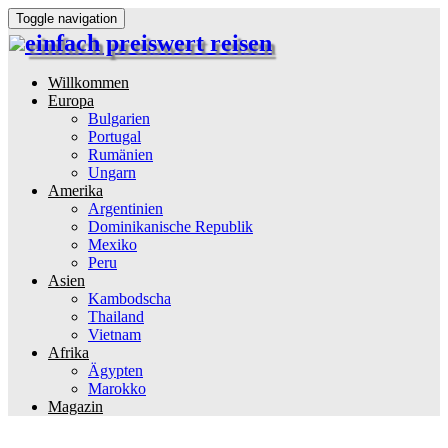
Toggle navigation
einfach preiswert reisen
Reiseinformationen und Reisetipps
Willkommen
Europa
Bulgarien
Portugal
Rumänien
Ungarn
Amerika
Argentinien
Dominikanische Republik
Mexiko
Peru
Asien
Kambodscha
Thailand
Vietnam
Afrika
Ägypten
Marokko
Magazin