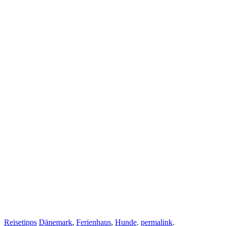
Reisetipps
Dänemark
,
Ferienhaus
,
Hunde
.
permalink
.