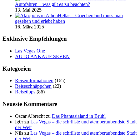
Autofahren – was gilt es zu beachten?
13. Mai 2025
Hellas – Griechenland muss man
gesehen und erlebt haben
16. März 2025
Exklusive Empfehlungen
Las Vegas One
AUTO ANKAUF SEVEN
Kategorien
Reiseinformationen
(165)
Reiseschnäppchen
(22)
Reisetipps
(86)
Neueste Kommentare
Oscar Albrecht
zu
Das Phantasialand in Brühl
Ig0r
zu
Las Vegas – die schrillste und atemberaubendste Stadt
der Welt
Nils
zu
Las Vegas – die schrillste und atemberaubendste Stadt
der Welt