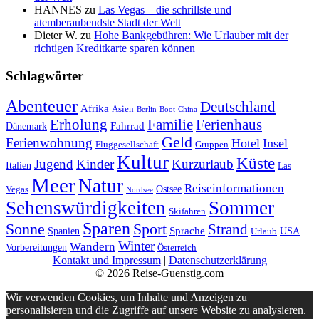
HANNES
zu
Las Vegas – die schrillste und
atemberaubendste Stadt der Welt
Dieter W.
zu
Hohe Bankgebühren: Wie Urlauber mit der
richtigen Kreditkarte sparen können
Schlagwörter
Abenteuer
Deutschland
Afrika
Asien
Berlin
Boot
China
Erholung
Ferienhaus
Familie
Fahrrad
Dänemark
Geld
Ferienwohnung
Hotel
Insel
Fluggesellschaft
Gruppen
Kultur
Küste
Jugend
Kinder
Kurzurlaub
Italien
Las
Meer
Natur
Reiseinformationen
Ostsee
Vegas
Nordsee
Sehenswürdigkeiten
Sommer
Skifahren
Sparen
Sonne
Sport
Strand
Sprache
Spanien
USA
Urlaub
Winter
Wandern
Vorbereitungen
Österreich
Kontakt und Impressum
|
Datenschutzerklärung
© 2026 Reise-Guenstig.com
Wir verwenden Cookies, um Inhalte und Anzeigen zu
personalisieren und die Zugriffe auf unsere Website zu analysieren.