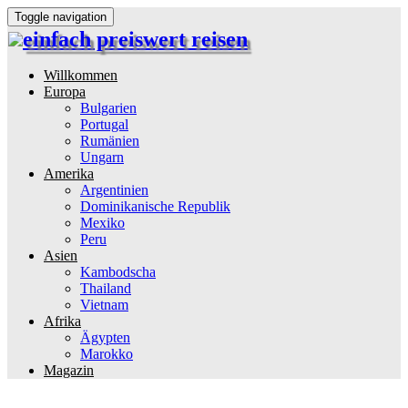
Toggle navigation
einfach preiswert reisen
Reiseinformationen und Reisetipps
Willkommen
Europa
Bulgarien
Portugal
Rumänien
Ungarn
Amerika
Argentinien
Dominikanische Republik
Mexiko
Peru
Asien
Kambodscha
Thailand
Vietnam
Afrika
Ägypten
Marokko
Magazin