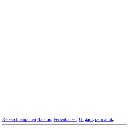
Reiseschnäppchen
Balaton
,
Ferienhäuser
,
Ungarn
.
permalink
.