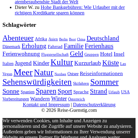
atemberaubendste Stadt der Welt
Dieter W.
zu
Hohe Bankgebühren: Wie Urlauber mit der
richtigen Kreditkarte sparen können
Schlagwörter
Abenteuer
Deutschland
Afrika
Asien
Berlin
Boot
China
Erholung
Ferienhaus
Familie
Fahrrad
Dänemark
Geld
Ferienwohnung
Hotel
Insel
Fluggesellschaft
Gruppen
Kultur
Küste
Jugend
Kinder
Kurzurlaub
Italien
Las
Meer
Natur
Reiseinformationen
Ostsee
Vegas
Nordsee
Sehenswürdigkeiten
Sommer
Skifahren
Sparen
Sonne
Sport
Strand
Sprache
Spanien
USA
Urlaub
Winter
Wandern
Vorbereitungen
Österreich
Kontakt und Impressum
|
Datenschutzerklärung
© 2026 Reise-Guenstig.com
Wir verwenden Cookies, um Inhalte und Anzeigen zu
personalisieren und die Zugriffe auf unsere Website zu analysieren.
Außerdem geben wir Informationen zu Ihrer Verwendung unserer
Website an unsere Partner für Werbung und Analysen weiter.