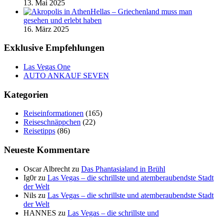
13. Mai 2025
Hellas – Griechenland muss man
gesehen und erlebt haben
16. März 2025
Exklusive Empfehlungen
Las Vegas One
AUTO ANKAUF SEVEN
Kategorien
Reiseinformationen
(165)
Reiseschnäppchen
(22)
Reisetipps
(86)
Neueste Kommentare
Oscar Albrecht
zu
Das Phantasialand in Brühl
Ig0r
zu
Las Vegas – die schrillste und atemberaubendste Stadt
der Welt
Nils
zu
Las Vegas – die schrillste und atemberaubendste Stadt
der Welt
HANNES
zu
Las Vegas – die schrillste und