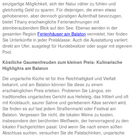
einzigartige Möglichkeit, sich der Natur näher zu fühlen und
gleichzeitig Geld zu sparen. Für diejenigen, die einen etwas
gehobeneren, aber dennoch günstigen Aufenthalt bevorzugen,
bietet Tihany erschwingliche Ferienwohnungen mit
atemberaubendem Blick auf den See. Ebenso werden in der
gesamten Region
Ferienhäuser am Balaton
vermietet, hier finden
Sie Unterkünfte in jeder Preisklasse. Auch die Ausstattung variiert:
direkt am Ufer, ausgelegt für Hundebesitzer oder sogar mit eigenem
Pool.
Köstliche Gaumenfreuden zum kleinen Preis: Kulinarische
Highlights am Balaton
Die ungarische Küche ist für ihre Reichhaltigkeit und Vielfalt
bekannt, und am Balaton können Sie diese zu einem
erschwinglichen Preis erleben. Probieren Sie Lángos, ein
traditionelles ungarisches Gericht aus Hefeteig, das frittiert und oft
mit Knoblauch, saurer Sahne und geriebenem Käse serviert wird.
Sie finden es auf fast jedem Straßenmarkt oder Festival am
Balaton. Vergessen Sie nicht, die lokalen Weine zu kosten,
insbesondere den berühmten Weißwein, der hervorragend zu den
lokalen Fischgerichten passt. Und wenn Sie nach einem süßen
Abschluss suchen, versuchen Sie die Palatschinken, ungarische