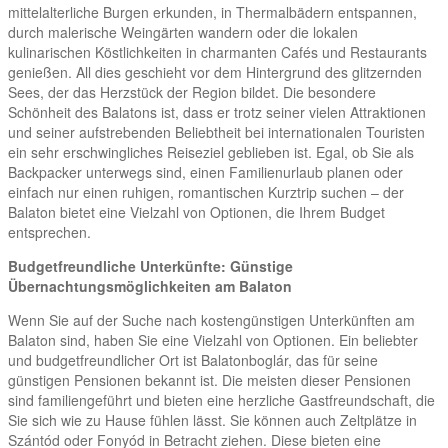
mittelalterliche Burgen erkunden, in Thermalbädern entspannen,
durch malerische Weingärten wandern oder die lokalen
kulinarischen Köstlichkeiten in charmanten Cafés und Restaurants
genießen. All dies geschieht vor dem Hintergrund des glitzernden
Sees, der das Herzstück der Region bildet. Die besondere
Schönheit des Balatons ist, dass er trotz seiner vielen Attraktionen
und seiner aufstrebenden Beliebtheit bei internationalen Touristen
ein sehr erschwingliches Reiseziel geblieben ist. Egal, ob Sie als
Backpacker unterwegs sind, einen Familienurlaub planen oder
einfach nur einen ruhigen, romantischen Kurztrip suchen – der
Balaton bietet eine Vielzahl von Optionen, die Ihrem Budget
entsprechen.
Budgetfreundliche Unterkünfte: Günstige
Übernachtungsmöglichkeiten am Balaton
Wenn Sie auf der Suche nach kostengünstigen Unterkünften am
Balaton sind, haben Sie eine Vielzahl von Optionen. Ein beliebter
und budgetfreundlicher Ort ist Balatonboglár, das für seine
günstigen Pensionen bekannt ist. Die meisten dieser Pensionen
sind familiengeführt und bieten eine herzliche Gastfreundschaft, die
Sie sich wie zu Hause fühlen lässt. Sie können auch Zeltplätze in
Szántód oder Fonyód in Betracht ziehen. Diese bieten eine