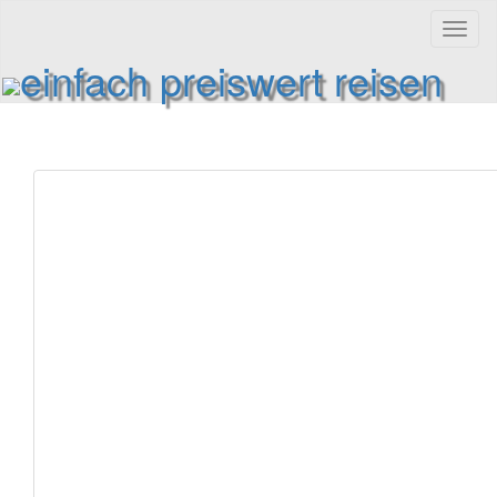
Toggl
naviga
einfach preiswert reisen
Reiseinformationen und Reisetipps