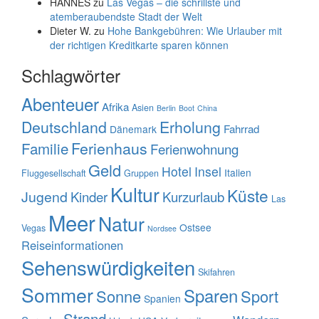
HANNES
zu
Las Vegas – die schrillste und
atemberaubendste Stadt der Welt
Dieter W.
zu
Hohe Bankgebühren: Wie Urlauber mit
der richtigen Kreditkarte sparen können
Schlagwörter
Abenteuer
Afrika
Asien
Berlin
Boot
China
Deutschland
Erholung
Fahrrad
Dänemark
Familie
Ferienhaus
Ferienwohnung
Geld
Hotel
Insel
Italien
Fluggesellschaft
Gruppen
Kultur
Küste
Jugend
Kinder
Kurzurlaub
Las
Meer
Natur
Ostsee
Vegas
Nordsee
Reiseinformationen
Sehenswürdigkeiten
Skifahren
Sommer
Sparen
Sonne
Sport
Spanien
Strand