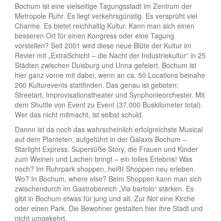
Bochum ist eine vielseitige Tagungsstadt im Zentrum der
Metropole Ruhr. Es liegt verkehrsgünstig. Es versprüht viel
Charme. Es bietet reichhaltig Kultur. Kann man sich einen
besseren Ort für einen Kongress oder eine Tagung
vorstellen? Seit 2001 wird diese neue Blüte der Kultur im
Revier mit „ExtraSchicht – die Nacht der Industriekultur“ in 25
Städten zwischen Duisburg und Unna gefeiert. Bochum ist
hier ganz vorne mit dabei, wenn an ca. 50 Locations beinahe
200 Kulturevents stattfinden. Das genau ist geboten:
Streetart, Improvisationstheater und Synphonieorchester. Mit
dem Shuttle von Event zu Event (37.000 Buskilometer total).
Wer das nicht mitmacht, ist selbst schuld.
Dannn ist da noch das wahrscheinlich erfolgreichste Musical
auf dem Planteten, aufgeführt in der Galaxis Bochum –
Starlight Express. Supersüße Story, die Frauen und Kinder
zum Weinen und Lachen bringt – ein tolles Erlebnis! Was
noch? Im Ruhrpark shoppen, heißt Shoppen neu erleben.
Wo? In Bochum, where else? Beim Shoppen kann man sich
zwischendurch im Gastrobereich „Via bartolo“ stärken. Es
gibt in Bochum etwas für jung und alt. Zur Not eine Kirche
oder einen Park. Die Bewohner gestalten hier ihre Stadt und
nicht umgekehrt.