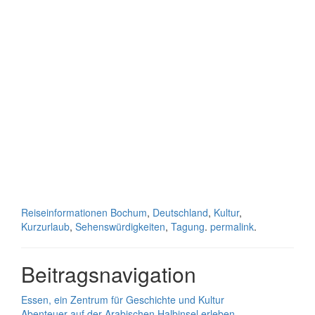
Reiseinformationen
Bochum
,
Deutschland
,
Kultur
,
Kurzurlaub
,
Sehenswürdigkeiten
,
Tagung
.
permalink
.
Beitragsnavigation
Essen, ein Zentrum für Geschichte und Kultur
Abenteuer auf der Arabischen Halbinsel erleben