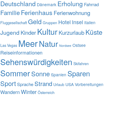
Deutschland
Erholung
Fahrrad
Dänemark
Familie
Ferienhaus
Ferienwohnung
Geld
Hotel
Insel
Italien
Fluggesellschaft
Gruppen
Kultur
Küste
Jugend
Kinder
Kurzurlaub
Meer
Natur
Ostsee
Las Vegas
Nordsee
Reiseinformationen
Sehenswürdigkeiten
Skifahren
Sommer
Sparen
Sonne
Spanien
Sport
Strand
Sprache
USA
Vorbereitungen
Urlaub
Winter
Wandern
Österreich