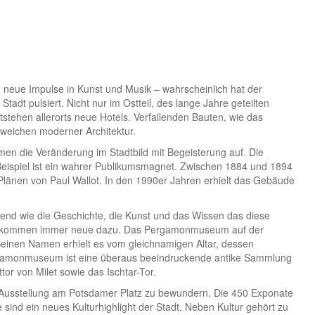
 neue Impulse in Kunst und Musik – wahrscheinlich hat der
tadt pulsiert. Nicht nur im Ostteil, des lange Jahre geteilten
tstehen allerorts neue Hotels. Verfallenden Bauten, wie das
eichen moderner Architektur.
men die Veränderung im Stadtbild mit Begeisterung auf. Die
ispiel ist ein wahrer Publikumsmagnet. Zwischen 1884 und 1894
länen von Paul Wallot. In den 1990er Jahren erhielt das Gebäude
kend wie die Geschichte, die Kunst und das Wissen das diese
 es kommen immer neue dazu. Das Pergamonmuseum auf der
 Seinen Namen erhielt es vom gleichnamigen Altar, dessen
ergamonmuseum ist eine überaus beeindruckende antike Sammlung
or von Milet sowie das Ischtar-Tor.
alí Ausstellung am Potsdamer Platz zu bewundern. Die 450 Exponate
e sind ein neues Kulturhighlight der Stadt. Neben Kultur gehört zu