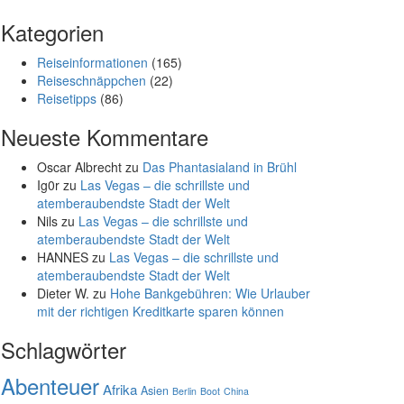
Kategorien
Reiseinformationen
(165)
Reiseschnäppchen
(22)
Reisetipps
(86)
Neueste Kommentare
Oscar Albrecht
zu
Das Phantasialand in Brühl
Ig0r
zu
Las Vegas – die schrillste und
atemberaubendste Stadt der Welt
Nils
zu
Las Vegas – die schrillste und
atemberaubendste Stadt der Welt
HANNES
zu
Las Vegas – die schrillste und
atemberaubendste Stadt der Welt
Dieter W.
zu
Hohe Bankgebühren: Wie Urlauber
mit der richtigen Kreditkarte sparen können
Schlagwörter
Abenteuer
Afrika
Asien
Berlin
Boot
China