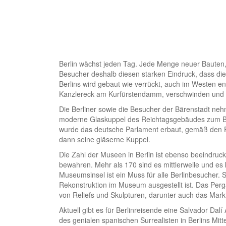
Berlin wächst jeden Tag. Jede Menge neuer Bauten,
Besucher deshalb diesen starken Eindruck, dass die S
Berlins wird gebaut wie verrückt, auch im Westen en
Kanzlereck am Kurfürstendamm, verschwinden und w
Die Berliner sowie die Besucher der Bärenstadt neh
moderne Glaskuppel des Reichtagsgebäudes zum Be
wurde das deutsche Parlament erbaut, gemäß den P
dann seine gläserne Kuppel.
Die Zahl der Museen in Berlin ist ebenso beeindruc
bewahren. Mehr als 170 sind es mittlerweile und
Museumsinsel ist ein Muss für alle Berlinbesucher.
Rekonstruktion im Museum ausgestellt ist. Das P
von Reliefs und Skulpturen, darunter auch das Marktt
Aktuell gibt es für Berlinreisende eine Salvador D
des genialen spanischen Surrealisten in Berlins Mitt